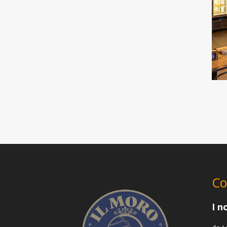
Co
I n