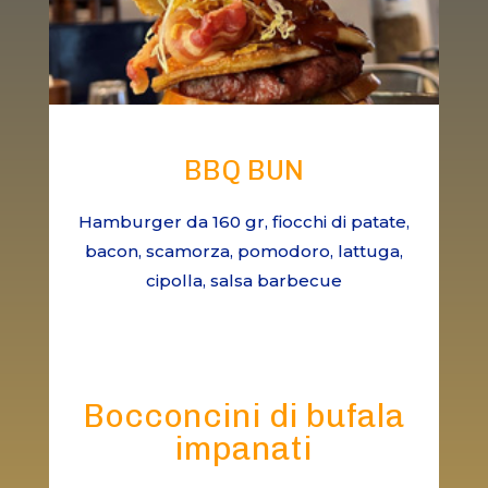
BBQ BUN
Hamburger da 160 gr, fiocchi di patate,
bacon, scamorza, pomodoro, lattuga,
cipolla, salsa barbecue
Bocconcini di bufala
impanati