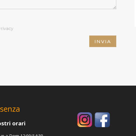
Privacy
INVIA
senza
ostri orari
un a Dom 12:00/14:30